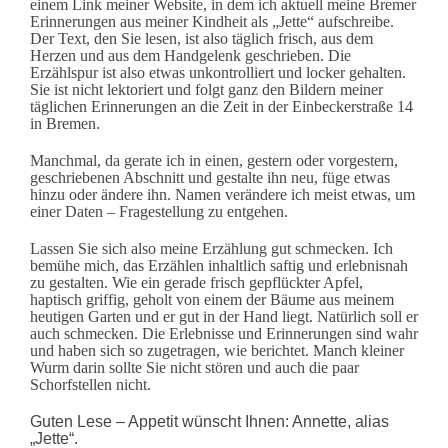
einem Link meiner Website, in dem ich aktuell meine Bremer
Erinnerungen aus meiner Kindheit als „Jette“ aufschreibe.
Der Text, den Sie lesen, ist also täglich frisch, aus dem
Herzen und aus dem Handgelenk geschrieben. Die
Erzählspur ist also etwas unkontrolliert und locker gehalten.
Sie ist nicht lektoriert und folgt ganz den Bildern meiner
täglichen Erinnerungen an die Zeit in der Einbeckerstraße 14
in Bremen.
Manchmal, da gerate ich in einen, gestern oder vorgestern,
geschriebenen Abschnitt und gestalte ihn neu, füge etwas
hinzu oder ändere ihn. Namen verändere ich meist etwas, um
einer Daten – Fragestellung zu entgehen.
Lassen Sie sich also meine Erzählung gut schmecken. Ic
h
bemühe mich, das Erzählen inhaltlich saftig und erlebnisnah
zu gestalten. Wie ein gerade frisch gepflückter Apfel,
haptisch griffig, geholt von einem der Bäume aus meinem
heutigen Garten und er gut in der Hand liegt. Natürlich soll er
auch schmecken. Die Erlebnisse und Erinnerungen sind wahr
und haben sich so zugetragen, wie berichtet. Manch kleiner
Wurm darin sollte Sie nicht stören und auch die paar
Schorfstellen nicht.
Guten Lese – Appetit wünscht Ihnen: Annette, alias
„Jette“.