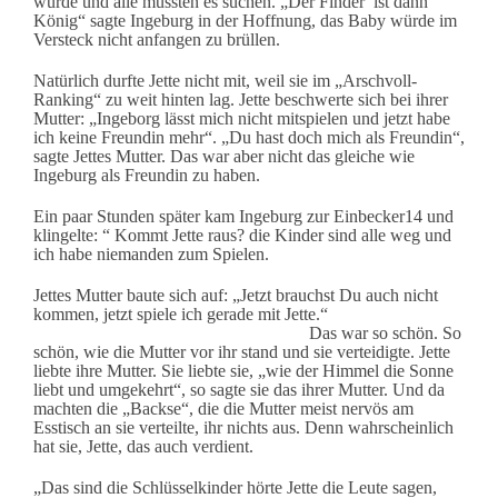
wurde und alle mussten es suchen. „Der Finder ist dann
König“ sagte Ingeburg in der Hoffnung, das Baby würde im
Versteck nicht anfangen zu brüllen.
Natürlich durfte Jette nicht mit, weil sie im „Arschvoll-
Ranking“ zu weit hinten lag. Jette beschwerte sich bei ihrer
Mutter: „Ingeborg lässt mich nicht mitspielen und jetzt habe
ich keine Freundin mehr“. „Du hast doch mich als Freundin“,
sagte Jettes Mutter. Das war aber nicht das gleiche wie
Ingeburg als Freundin zu haben.
Ein paar Stunden später kam Ingeburg zur Einbecker14 und
klingelte: “ Kommt Jette raus? die Kinder sind alle weg und
ich habe niemanden zum Spielen.
Jettes Mutter baute sich auf: „Jetzt brauchst Du auch nicht
kommen, jetzt spiele ich gerade mit Jette.“
Das war so schön. So
schön, wie die Mutter vor ihr stand und sie verteidigte. Jette
liebte ihre Mutter. Sie liebte sie, „wie der Himmel die Sonne
liebt und umgekehrt“, so sagte sie das ihrer Mutter. Und da
machten die „Backse“, die die Mutter meist nervös am
Esstisch an sie verteilte, ihr nichts aus. Denn wahrscheinlich
hat sie, Jette, das auch verdient.
„Das sind die Schlüsselkinder hörte Jette die Leute sagen,