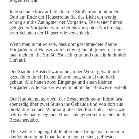
sorgenfrei war.
Jette schaute kurz auf, blickte die Straßenflucht hinunter:
Dort am Ende der Häuserreihe fiel das Licht ein wenig
schräg auf die Zaungitter der Vorgärten. Die weiter hinten
gelegenen Vorgärten waren bereits am späten Nachmittag
vom Schatten der Häuser wie verschluckt.
Wenn man nicht wusste, dass dort geschmiedete Zäune
Vorgärten und Häuser zum Gehweg hin abgrenzen, könnte
man meinen, die Straße löst sich grau und dunstig in dunkle
Luft auf.
Der Stadtteil Hastedt war nahe an der Weser gebaut und
gezeichnet durch Reihenhäuser, eng, schmal und hoch
gebaut. Alle hatten zwei Eingänge und einen kleinen
Vorgarten. Alle Häuser waren in ähnlicher Bauweise erstellt:
Der Haupteingang oben, der Besuchereingang, führte fast
ebenerdig über zwei Stufen ins Gebäude und von dort aus
direkt durch einen Windfang über den Flur links,- oder, wie
beim nebenan gelegenen Haus, spiegelverkehrt rechts, in die
Besucherstube.
Der zweite Eingang führte über eine Treppe nach unten in
das Souterrain und man kam in einen ersten, gefliesten