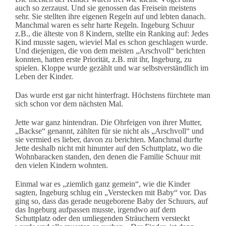
auch so zerzaust. Und sie genossen das Freisein meistens
sehr. Sie stellten ihre eigenen Regeln auf und lebten danach.
Manchmal waren es sehr harte Regeln. Ingeburg Schuur
z.B., die älteste von 8 Kindern, stellte ein Ranking auf: Jedes
Kind musste sagen, wieviel Mal es schon geschlagen wurde.
Und diejenigen, die von dem meisten „Arschvoll“ berichten
konnten, hatten erste Priorität, z.B. mit ihr, Ingeburg, zu
spielen. Kloppe wurde gezählt und war selbstverständlich im
Leben der Kinder.
Das wurde erst gar nicht hinterfragt. Höchstens fürchtete man
sich schon vor dem nächsten Mal.
Jette war ganz hintendran. Die Ohrfeigen von ihrer Mutter,
„Backse“ genannt, zählten für sie nicht als „Arschvoll“ und
sie vermied es lieber, davon zu berichten. Manchmal durfte
Jette deshalb nicht mit hinunter auf den Schuttplatz, wo die
Wohnbaracken standen, den denen die Familie Schuur mit
den vielen Kindern wohnten.
Einmal war es „ziemlich ganz gemein“, wie die Kinder
sagten, Ingeburg schlug ein „Verstecken mit Baby“ vor. Das
ging so, dass das gerade neugeborene Baby der Schuurs, auf
das Ingeburg aufpassen musste, irgendwo auf dem
Schuttplatz oder den umliegenden Sträuchern versteckt