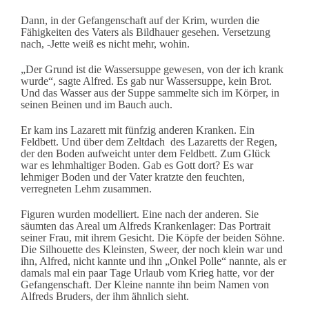
Dann, in der Gefangenschaft auf der Krim, wurden die
Fähigkeiten des Vaters als Bildhauer gesehen.
Versetzung
nach, -Jette weiß es nicht mehr, wohin.
„Der Grund ist die Wassersuppe gewesen, von der ich krank
wurde“, sagte Alfred. Es gab nur Wassersuppe, kein Brot.
Und das Wasser aus der Suppe sammelte sich im Körper, in
seinen Beinen und im Bauch auch.
Er kam ins Lazarett mit fünfzig anderen Kranken. Ein
Feldbett. Und über dem Zeltdach des Lazaretts der Regen,
der den Boden aufweicht unter dem Feldbett. Zum Glück
war es lehmhaltiger Boden. Gab es Gott dort? Es war
lehmiger Boden und der Vater kratzte den feuchten,
verregneten Lehm zusammen.
Figuren wurden modelliert. Eine nach der anderen. Sie
säumten das Areal um Alfreds Krankenlager: Das Portrait
seiner Frau, mit ihrem Gesicht.
Die Köpfe der beiden Söhne.
Die Silhouette des Kleinsten, Sweer, der noch klein war und
ihn, Alfred, nicht kannte und ihn „Onkel Polle“ nannte, als er
damals mal ein paar Tage Urlaub vom Krieg hatte, vor der
Gefangenschaft.
Der Kleine nannte ihn beim Namen von
Alfreds Bruders, der ihm ähnlich sieht.