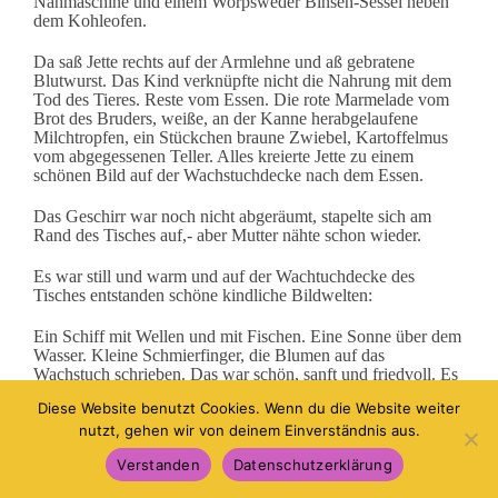
Nähmaschine und einem Worpsweder Binsen-Sessel neben
dem Kohleofen.
Da saß Jette rechts auf der Armlehne und aß gebratene
Blutwurst. Das Kind verknüpfte nicht die Nahrung mit dem
Tod des Tieres.
Reste vom Essen. Die rote Marmelade vom
Brot des Bruders, weiße, an der Kanne herabgelaufene
Milchtropfen, ein Stückchen braune Zwiebel, Kartoffelmus
vom abgegessenen Teller. Alles kreierte Jette zu einem
schönen Bild auf der Wachstuchdecke nach dem Essen.
Das Geschirr war noch nicht abgeräumt, stapelte sich am
Rand des Tisches auf,- aber Mutter nähte schon wieder.
Es war still und warm und auf der Wachtuchdecke des
Tisches entstanden schöne kindliche Bildwelten:
Ein Schiff mit Wellen und mit Fischen. Eine Sonne über dem
Wasser. Kleine Schmierfinger, die Blumen auf das
Wachstuch schrieben. Das war schön, sanft und friedvoll. Es
war freundlich, geborgen.
Diese Website benutzt Cookies. Wenn du die Website weiter
nutzt, gehen wir von deinem Einverständnis aus.
Als die Tür aufgeht, kommt die Oma Emma, Annas Mutter
herein.
Verstanden
Datenschutzerklärung
Klatsch! Das brannte. Feuer!