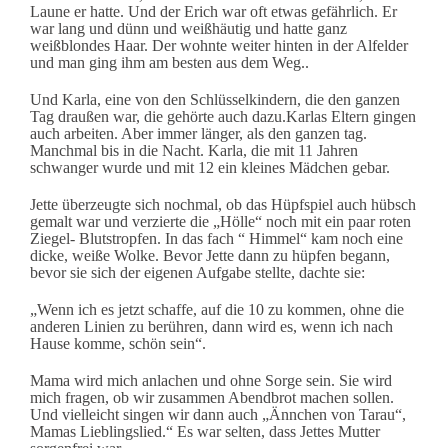
Laune er hatte. Und der Erich war oft etwas gefährlich. Er
war lang und dünn und weißhäutig und hatte ganz
weißblondes Haar. Der wohnte weiter hinten in der Alfelder
und man ging ihm am besten aus dem Weg..
Und Karla, eine von den Schlüsselkindern, die den ganzen
Tag draußen war, die gehörte auch dazu.Karlas Eltern gingen
auch arbeiten. Aber immer länger, als den ganzen tag.
Manchmal bis in die Nacht. Karla, die mit 11 Jahren
schwanger wurde und mit 12 ein kleines Mädchen gebar.
Jette überzeugte sich nochmal, ob das Hüpfspiel auch hübsch
gemalt war und verzierte die „Hölle“ noch mit ein paar roten
Ziegel- Blutstropfen. In das fach “ Himmel“ kam noch eine
dicke, weiße Wolke. Bevor Jette dann zu hüpfen begann,
bevor sie sich der eigenen Aufgabe stellte, dachte sie:
„Wenn ich es jetzt schaffe, auf die 10 zu kommen, ohne die
anderen Linien zu berühren, dann wird es, wenn ich nach
Hause komme, schön sein“.
Mama wird mich anlachen und ohne Sorge sein. Sie wird
mich fragen, ob wir zusammen Abendbrot machen sollen.
Und vielleicht singen wir dann auch „Ännchen von Tarau“,
Mamas Lieblingslied.“ Es war selten, dass Jettes Mutter