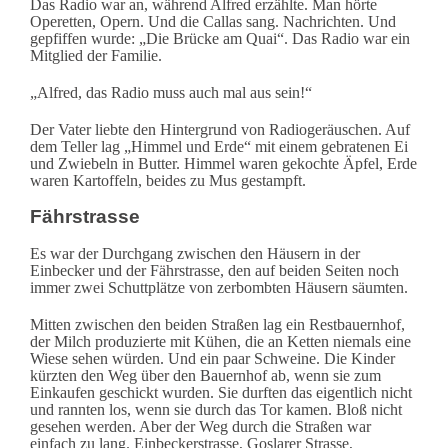
Das Radio war an, während Alfred erzählte. Man hörte
Operetten, Opern. Und die Callas sang. Nachrichten. Und
gepfiffen wurde: „Die Brücke am Quai“. Das Radio war ein
Mitglied der Familie.
„Alfred, das Radio muss auch mal aus sein!“
Der Vater liebte den Hintergrund von Radiogeräuschen. Auf
dem Teller lag „Himmel und Erde“ mit einem gebratenen Ei
und Zwiebeln in Butter. Himmel waren gekochte Äpfel, Erde
waren Kartoffeln, beides zu Mus gestampft.
Fährstrasse
Es war der Durchgang zwischen den Häusern in der
Einbecker und der Fährstrasse, den auf beiden Seiten noch
immer zwei Schuttplätze von zerbombten Häusern säumten.
Mitten zwischen den beiden Straßen lag ein Restbauernhof,
der Milch produzierte mit Kühen, die an Ketten niemals eine
Wiese sehen würden. Und ein paar Schweine. Die Kinder
kürzten den Weg über den Bauernhof ab, wenn sie zum
Einkaufen geschickt wurden. Sie durften das eigentlich nicht
und rannten los, wenn sie durch das Tor kamen. Bloß nicht
gesehen werden. Aber der Weg durch die Straßen war
einfach zu lang. Einbeckerstrasse, Goslarer Strasse,