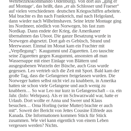
Wehrbezirkskommando Oldenburg). Von dort aus „ging er
auf Montage‘, das heißt, dass „er als Schlosser und Fraeser“
auf vielen verschiedenen deutschen Kriegsschiffen arbeitete.
Mal brachte es ihn nach Frankreich, mal nach Helgoland,
dann wieder nach Wilhelmshaven. Seine letzte Montage ging
ins Nordmeer, nördlich von Norwegen, bis fast zum
Nordkap. Dann endete der Krieg, die Amerikaner
übernahmen das Uboot. Die ganze Besatzung wurde in
Norwegen abgesetzt. Dort gab es Gebüsch, Strand und
Meerwasser. Einmal im Monat kam ein Frachter mit
„Verpflegung“: Kaugummi und Zigaretten. Leo tauschte
seine Zigaretten gegen Kaugummi, ansonsten aß man
Wassersuppe mit einer Einlage von Blättern und
ausgegrabenen Wurzeln der Büsche, auch Gras wurde
gegessen. Leo vertrieb sich die Zeit mit Sport. Bald kam der
große Tag, dass die Gefangenen freigelassen wurden. Die
Norweger hatten selbst nicht viel zu knabbern, in Amerika
hatten sie schon viele Gefangene und auch wenig zu
knabbern… So war Leo nur kurz in Gefangenschaft – ca. ein
Jahr. (Info: Wehrpass). Als er im Schwarzwald war, hatte er
Urlaub. Dort wollte er Anna und Sweer und Klaus
besuchen… Oma Horling (seine Mutter) brachte er auch
mit“. Soweit der Bericht von Jettes Cousine Elfriede aus
Kanada. Die Informationen kommen Stück für Stück
zusammen. Wie viel kann eigentlich von einem Leben
vergessen werden? Nichts.