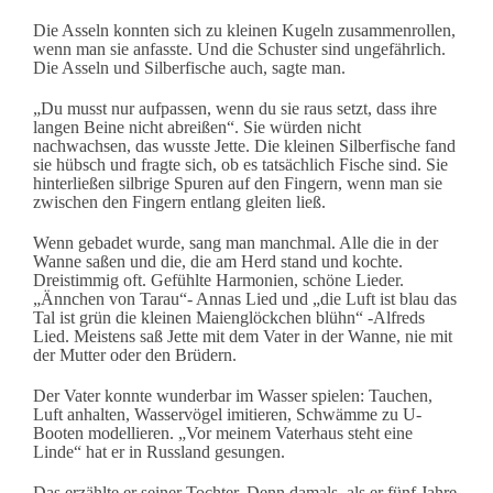
Die Asseln konnten sich zu kleinen Kugeln zusammenrollen,
wenn man sie anfasste. Und die Schuster sind ungefährlich.
Die Asseln und Silberfische auch, sagte man.
„Du musst nur aufpassen, wenn du sie raus setzt, dass ihre
langen Beine nicht abreißen“. Sie würden nicht
nachwachsen, das wusste Jette. Die kleinen Silberfische fand
sie hübsch und fragte sich, ob es tatsächlich Fische sind. Sie
hinterließen silbrige Spuren auf den Fingern, wenn man sie
zwischen den Fingern entlang gleiten ließ.
Wenn gebadet wurde, sang man manchmal. Alle die in der
Wanne saßen und die, die am Herd stand und kochte.
Dreistimmig oft. Gefühlte Harmonien, schöne Lieder.
„Ännchen von Tarau“- Annas Lied und „die Luft ist blau das
Tal ist grün die kleinen Maienglöckchen blühn“ -Alfreds
Lied. Meistens saß Jette mit dem Vater in der Wanne, nie mit
der Mutter oder den Brüdern.
Der Vater konnte wunderbar im Wasser spielen: Tauchen,
Luft anhalten, Wasservögel imitieren, Schwämme zu U-
Booten modellieren. „Vor meinem Vaterhaus steht eine
Linde“ hat er in Russland gesungen.
Das erzählte er seiner Tochter. Denn damals, als er fünf Jahre