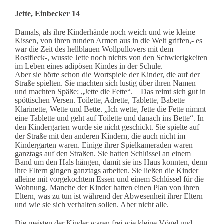
Jette, Einbecker 14
Damals, als ihre Kinderhände noch weich und wie kleine
Kissen, von ihren runden Armen aus in die Welt griffen,- es
war die Zeit des hellblauen Wollpullovers mit dem
Rostfleck-, wusste Jette noch nichts von den Schwierigkeiten
im Leben eines adipösen Kindes in der Schule.
Aber sie hörte schon die Wortspiele der Kinder, die auf der
Straße spielten. Sie machten sich lustig über ihren Namen
und machten Späße: „Jette die Fette“. Das reimt sich gut in
spöttischen Versen. Toilette, Adrette, Tablette, Babette
Klarinette, Wette und Bette.
„Ich wette, Jette die Fette nimmt
eine Tablette und geht auf Toilette und danach ins Bette“.
In
den Kindergarten wurde sie nicht geschickt. Sie spielte auf
der Straße mit den anderen Kindern, die auch nicht im
Kindergarten waren.
Einige ihrer Spielkameraden waren
ganztags auf den Straßen. Sie hatten Schlüssel an einem
Band um den Hals hängen, damit sie ins Haus konnten, denn
ihre Eltern gingen ganztags arbeiten. Sie ließen die Kinder
alleine mit vorgekochtem Essen und einem Schlüssel für die
Wohnung. Manche der Kinder hatten einen Plan von ihren
Eltern, was zu tun ist während der Abwesenheit ihrer Eltern
und wie sie sich verhalten sollen. Aber nicht alle.
Die meisten der Kinder waren frei wie kleine Vögel und