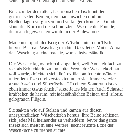
seinen grünen Eulenaugen auf seinen Anteil.
Er saß unter dem alten, fast morschen Tisch mit den
gedrechselten Beinen, den man ausziehen und mit
Bretteinlagen vergrößern und verlängern konnte. Darunter
stand der Korb mit der schmutzigen Wäsche der Familie,
denn auch gewaschen wurde in der Badewanne.
Manchmal quoll der Berg der Wäsche unter dem Tisch
hervor. Bis man Waschtag machte.
Dass Jettes Mutter Anna
den Waschtag alleine machte, war selbstverständlich.
Die Wäsche lag manchmal lange dort, weil Anna einfach zu
viel als Schneiderin zu tun hatte.
Wenn der Wäschekorb zu
voll wurde, drückten sich die Textilien an feuchte Wände
unter dem Tisch und versteckten unter sich immer wieder
graue Asseln und Silberfische. “ In einem Souterrain ist es
eben immer etwas feucht“ sagte Jettes Mutter.
Auch Schuster
krabbelten da herum, mit fadenähnlichen Beinen und silbrig,
gelbgrauen Flügeln.
Sie stakten wie auf Stelzen und kamen aus diesen
unergründlichen Wäschetiefen heraus. Ihre Beine schienen
sich jedes Mal ineinander zu verheddern, bevor das ganze
Insekt sich meist in eine weitere, leicht feuchte Ecke der
Waschküche zu fliehen suchte.