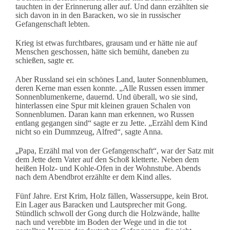
tauchten in der Erinnerung aller auf. Und dann erzählten sie
sich davon in in den Baracken, wo sie in russischer
Gefangenschaft lebten.
Krieg ist etwas furchtbares, grausam und er hätte nie auf
Menschen geschossen, hätte sich bemüht, daneben zu
schießen, sagte er.
Aber Russland sei ein schönes Land, lauter Sonnenblumen,
deren Kerne man essen konnte. „
Alle Russen essen immer
Sonnenblumenkerne, dauernd. Und überall, wo sie sind,
hinterlassen eine Spur mit kleinen grauen Schalen von
Sonnenblumen. Daran kann man erkennen, wo Russen
entlang gegangen sind“ sagte er zu Jette. „Erzähl dem Kind
nicht so ein Dummzeug, Alfred“, sagte Anna.
„
Papa, Erzähl mal von der Gefangenschaft“, war der Satz mit
dem Jette dem Vater auf den Schoß kletterte. Neben dem
heißen Holz- und Kohle-Ofen in der Wohnstube. Abends
nach dem Abendbrot erzählte er dem Kind alles.
Fünf Jahre. Erst Krim, Holz fällen, Wassersuppe, kein Brot.
Ein Lager aus Baracken und Lautsprecher mit Gong.
Stündlich schwoll der Gong durch die Holzwände, hallte
nach und verebbte im Boden der Wege und in die tot