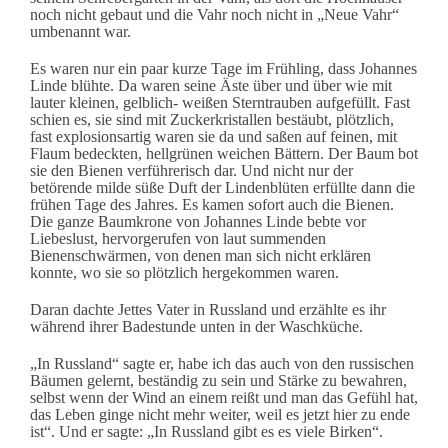
noch nicht gebaut und die Vahr noch nicht in „Neue Vahr“
umbenannt war.
Es waren nur ein paar kurze Tage im Frühling, dass Johannes
Linde blühte. Da waren seine Äste über und über wie mit
lauter kleinen, gelblich- weißen Sterntrauben aufgefüllt. Fast
schien es, sie sind mit Zuckerkristallen bestäubt, plötzlich,
fast explosionsartig waren sie da und saßen auf feinen, mit
Flaum bedeckten, hellgrünen weichen Bättern. Der Baum bot
sie den Bienen verführerisch dar. Und nicht nur der
betörende milde süße Duft der Lindenblüten erfüllte dann die
frühen Tage des Jahres. Es kamen sofort auch die Bienen.
Die ganze Baumkrone von Johannes Linde bebte vor
Liebeslust, hervorgerufen von laut summenden
Bienenschwärmen, von denen man sich nicht erklären
konnte, wo sie so plötzlich hergekommen waren.
Daran dachte Jettes Vater in Russland und erzählte es ihr
während ihrer Badestunde unten in der Waschküche.
„In Russland“ sagte er, habe ich das auch von den russischen
Bäumen gelernt, beständig zu sein und Stärke zu bewahren,
selbst wenn der Wind an einem reißt und man das Gefühl hat,
das Leben ginge nicht mehr weiter, weil es jetzt hier zu ende
ist“. Und er sagte: „In Russland gibt es es viele Birken“.