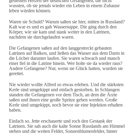
gestellten Herzen der deutschen Gefangenen, die nicht
wussten, ob sie jemals wieder ein Leben in einem Zuhause
leben würden können.
Waren sie Schuld? Warum saßen sie hier, mitten in Russland?
Kalt war es und es gab Wassersuppe. Die ging durch den
Körper, wie sie kam und stank weiter in den Latrinen,
nachdem sie durchgelaufen waren.
Die Gefangenen saßen auf den langgestreckt gebauten
Latrinen auf Balken, und ließen das Wasser aus dem Darm in
die Löcher darunter laufen. Sie waren schwach und manch
einer fiel in die Latrine hinein. Wer holte sie da wieder raus?
Andere Gefangene? Nur, wenn sie Glück hatten, wurden sie
gerettet.
Nie wieder wollte Alfred so etwas erleben. Und die stärksten
Kerle sind umgekippt und einfach gestorben. In Schlangen
standen die Gefangenen vor dem Tisch, an dem die Ärzte
saßen und ihnen eine große Spritze geben werden. Große
Kerle sind umgekippt, noch bevor sie eine Injektion erhalten
haben.
Einfach so. Jette erschauerte und roch den Gestank der
Latrinen. Sie sah auch die kalte Sonne Russlands am Himmel
stehen und die weiten Felder, Sonnenblumenfelder, hinter