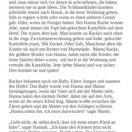
und, man müsse sich vor denen in acht nehmen, die hätten
meistens nie so gute Ideen. Die Schlüsselkinder konnten
jedenfalls immer nach Hause, in die leere Wohnung gehen,
falls es regnen würde oder wenn es einen anderen Grund
gab.
Oder, wenn sie Hunger hatten. Bei Hanna Racke wusste
Jette, stand immer ein Topf mit gekochten Kartoffeln auf dem
Herd. Die waren aber kalt. Man konnte zu Rackes nach oben
in die enge Zweizimmerwohnung gehen und kalte, gekochte
Kartoffeln essen. Mit Zucker. Oder Salz. Manchmal aßen die
Kinder sie auch mit Resten von Marmelade. Manni Racke,
der größere Bruder von Hanna, nahm meist alle Kinder, die
beim Spielen dabei waren, mit hoch in die Wohnung und
verteilte die Kartoffeln. Jette liebte Manni und war sicher:
Den heiratet sie mal später!
Rackes bekamen noch ein Baby. Einen Jungen und nannten
ihn Detlef. Das Baby wurde von Hanna und Manni
herumgetragen, wenn der Vater sich mit der Mutter stritt.
Hanna nahm den kleinen Detlef dabei nie auf den Arm,
wenn sie ihr neues Kleid trug. Manni wollte zwischen die
Eltern gehen und die Mutter vor den Schlägen schützen.
„Hanna nimm ihn, ich muss dazwischen“ sagte Manni.
„Geht nicht, du siehst doch, dass ich mein neues Kleid an
habe“, sagte Hannah. „Ich kann den Kleinen jetzt nicht