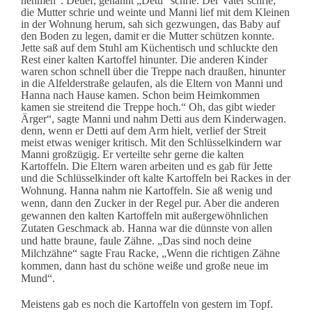
nehmen“. Detlef, genannt „Detti“ schrie. Der Vater schrie,
die Mutter schrie und weinte und Manni lief mit dem Kleinen
in der Wohnung herum, sah sich gezwungen, das Baby auf
den Boden zu legen, damit er die Mutter schützen konnte.
Jette saß auf dem Stuhl am Küchentisch und schluckte den
Rest einer kalten Kartoffel hinunter. Die anderen Kinder
waren schon schnell über die Treppe nach draußen, hinunter
in die Alfelderstraße gelaufen, als die Eltern von Manni und
Hanna nach Hause kamen. Schon beim Heimkommen
kamen sie streitend die Treppe hoch.“ Oh, das gibt wieder
Ärger“, sagte Manni und nahm Detti aus dem Kinderwagen.
denn, wenn er Detti auf dem Arm hielt, verlief der Streit
meist etwas weniger kritisch. Mit den Schlüsselkindern war
Manni großzügig. Er verteilte sehr gerne die kalten
Kartoffeln. Die Eltern waren arbeiten und es gab für Jette
und die Schlüsselkinder oft kalte Kartoffeln bei Rackes in der
Wohnung.
Hanna nahm nie Kartoffeln. Sie aß wenig und
wenn, dann den Zucker in der Regel pur. Aber die anderen
gewannen den kalten Kartoffeln mit außergewöhnlichen
Zutaten Geschmack ab. H
anna war die dünnste von allen
und hatte braune, faule Zähne.
„Das sind noch deine
Milchzähne“ sagte Frau Racke, „Wenn die richtigen Zähne
kommen, dann hast du schöne weiße und große neue im
Mund“.
Meistens gab es noch die Kartoffeln von gestern im Topf.