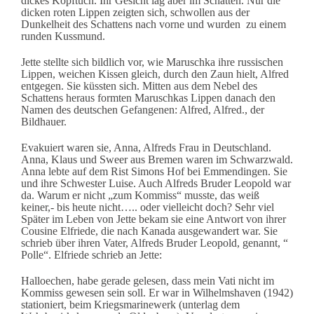
dickes Kopftuch. Ihr Gesicht lag aber im Schatten. Nur die
dicken roten Lippen zeigten sich, schwollen aus der
Dunkelheit des Schattens nach vorne und wurden zu einem
runden Kussmund.
Jette stellte sich bildlich vor, wie Maruschka ihre russischen
Lippen, weichen Kissen gleich, durch den Zaun hielt, Alfred
entgegen.
Sie küssten sich. Mitten aus dem Nebel des
Schattens heraus formten Maruschkas Lippen danach den
Namen des deutschen Gefangenen: Alfred, Alfred., der
Bildhauer.
Evakuiert waren sie, Anna, Alfreds Frau in Deutschland.
Anna, Klaus und Sweer aus Bremen waren im Schwarzwald.
Anna lebte auf dem Rist Simons Hof bei Emmendingen. Sie
und ihre Schwester Luise. Auch Alfreds Bruder Leopold war
da. Warum er nicht „zum Kommiss“ musste, das weiß
keiner,- bis heute nicht….. oder vielleicht doch? Sehr viel
Später im Leben von Jette bekam sie eine Antwort von ihrer
Cousine Elfriede, die nach Kanada ausgewandert war. Sie
schrieb über ihren Vater, Alfreds Bruder Leopold, genannt, “
Polle“. Elfriede schrieb an Jette:
Halloechen, habe gerade gelesen, dass mein Vati nicht im
Kommiss gewesen sein soll. Er war in Wilhelmshaven (1942)
stationiert, beim Kriegsmarinewerk (unterlag dem