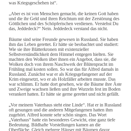
was Kriegsgeschehen ist“.
„Aber es ist von Menschen gemacht, die keinen Gott haben
und die ihr Geld und ihren Reichtum mit der Zerstörung des
Göttlichen und des Schöpferischen verdienen. Verstehst Du
das, Jeddedeck?“ Nein. Jeddedeck verstand das nicht.
Bäume sind seine Freunde gewesen in Russland. Sie haben
ihm das Leben gerettet. Er hätte sie beobachtet und studiert:
Wie sie ihre Blätterkronen mit existenzieller
Selbstverständlichkeit dem Himmel entgegen hielten. Sie
machten den Wolken über ihnen ein Angebot, dass sie, die
Wolken doch von ihrem Naschwerk der Blütenpracht im
Frühling mal kosten sollen. So war das für Alfred damals in
Russland.
Zunächst war er als Kriegsgefangener auf der
Krim eingesetzt, wo er als Holzfäller arbeiten musste. Das
war schlimm.
Er hatte dort gesehen, wie die Bäume ihre Äste
und Zweige wachsen ließen und ihre Wurzeln fest im Boden
verankert hatten. Er hätte sie gerne gerettet und nicht gefällt.
„
Vor meinem Vaterhaus steht eine Linde“. Hat er in Russland
oft gesungen und die anderen Mitgefangenen hatten ihm
zugehört. Alfred konnte sehr schön singen. Das Wort
„Vaterhaus“ hatte ein besonderes Gewicht, eine ganz tiefe
Bedeutung. Bildhafte Vorstellungen kamen an die
Oberfläche. Gleich mehrere Häuser mit Bäumen davor