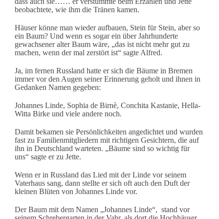
dass auch sie…… er verstummte beim Erzählen und Jette
beobachtete, wie ihm die Tränen kamen.
Häuser könne man wieder aufbauen, Stein für Stein, aber so
ein Baum? Und wenn es sogar ein über Jahrhunderte
gewachsener alter Baum wäre, „das ist nicht mehr gut zu
machen, wenn der mal zerstört ist“ sagte Alfred.
Ja, im fernen Russland hatte er sich die Bäume in Bremen
immer vor den Augen seiner Erinnerung geholt und ihnen in
Gedanken Namen gegeben:
Johannes Linde, Sophia de Birnè, Conchita Kastanie, Hella-
Witta Birke und viele andere noch.
Damit bekamen sie Persönlichkeiten angedichtet und wurden
fast zu Familienmitgliedern mit richtigen Gesichtern, die auf
ihn in Deutschland warteten. „Bäume sind so wichtig für
uns“ sagte er zu Jette.
Wenn er in Russland das Lied mit der Linde vor seinem
Vaterhaus sang, dann stellte er sich oft auch den Duft der
kleinen Blüten von Johannes Linde vor.
Der Baum mit dem Namen „Johannes Linde“, stand vor
seinem Schrebergarten in der Vahr, als dort die Hochhäuser