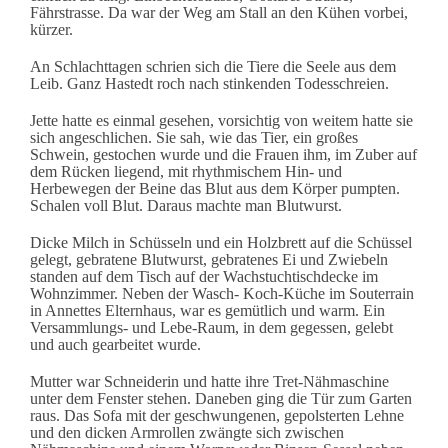
Fährstrasse. Da war der Weg am Stall an den Kühen vorbei,
kürzer.
An Schlachttagen schrien sich die Tiere die Seele aus dem
Leib. Ganz Hastedt roch nach stinkenden Todesschreien.
Jette hatte es einmal gesehen, vorsichtig von weitem hatte sie
sich angeschlichen. Sie sah, wie das Tier, ein großes
Schwein, gestochen wurde und die Frauen ihm, im Zuber auf
dem Rücken liegend, mit rhythmischem Hin- und
Herbewegen der Beine das Blut aus dem Körper pumpten.
Schalen voll Blut. Daraus machte man Blutwurst.
Dicke Milch in Schüsseln und ein Holzbrett auf die Schüssel
gelegt, gebratene Blutwurst, gebratenes Ei und Zwiebeln
standen auf dem Tisch auf der Wachstuchtischdecke im
Wohnzimmer. Neben der Wasch- Koch-Küche im Souterrain
in Annettes Elternhaus, war es gemütlich und warm.
Ein
Versammlungs- und Lebe-Raum, in dem gegessen, gelebt
und auch gearbeitet wurde.
Mutter war Schneiderin und hatte ihre Tret-Nähmaschine
unter dem Fenster stehen. Daneben ging die Tür zum Garten
raus. Das Sofa mit der geschwungenen, gepolsterten Lehne
und den dicken Armrollen zwängte sich zwischen