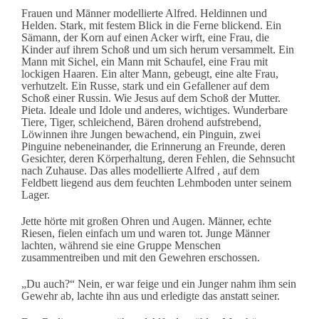
Frauen und Männer modellierte Alfred.
Heldinnen und
Helden. Stark, mit festem Blick in die Ferne blickend. Ein
Sämann, der Korn auf einen Acker wirft, eine Frau, die
Kinder auf ihrem Schoß und um sich herum versammelt. Ein
Mann mit Sichel, ein Mann mit Schaufel, eine Frau mit
lockigen Haaren. Ein alter Mann, gebeugt, eine alte Frau,
verhutzelt. Ein Russe, stark und ein Gefallener auf dem
Schoß einer Russin. Wie Jesus auf dem Schoß der Mutter.
Pieta. Ideale und Idole und anderes, wichtiges. Wunderbare
Tiere, Tiger, schleichend, Bären drohend aufstrebend,
Löwinnen ihre Jungen bewachend, ein Pinguin, zwei
Pinguine nebeneinander, die Erinnerung an Freunde, deren
Gesichter, deren Körperhaltung, deren Fehlen, die Sehnsucht
nach Zuhause. Das alles modellierte Alfred , auf dem
Feldbett liegend aus dem feuchten Lehmboden unter seinem
Lager.
Jette hörte mit großen Ohren und Augen. Männer, echte
Riesen, fielen einfach um und waren tot. Junge Männer
lachten, während sie eine Gruppe Menschen
zusammentreiben und mit den Gewehren erschossen.
„Du auch?“ Nein, er war feige und ein Junger nahm ihm sein
Gewehr ab, lachte ihn aus und erledigte das anstatt seiner.