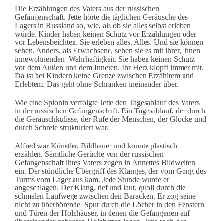
Die Erzählungen des Vaters aus der russischen
Gefangenschaft. Jette hörte die täglichen Geräusche des
Lagers in Russland so, wie, als ob sie alles selbst erleben
würde. Kinder haben keinen Schutz vor Erzählungen oder
vor Lebensbeichten. Sie erleben alles. Alles. Und sie können
sehen. Anders, als Erwachsene, sehen sie es mit ihrer, ihnen
innewohnenden Wahrhaftigkeit. Sie haben keinen Schutz
vor dem Außen und dem Inneren. Ihr Herz klopft immer mit.
Da ist bei Kindern keine Grenze zwischen Erzähltem und
Erlebtem. Das geht ohne Schranken ineinander über.
Wie eine Spionin verfolgte Jette den Tagesablauf des Vaters
in der russischen Gefangenschaft. Ein Tagesablauf, der durch
die Geräuschkulisse, der Rufe der Menschen, der Glocke und
durch Schreie strukturiert war.
Alfred war Künstler, Bildhauer und konnte plastisch
erzählen. Sämtliche Gerüche von der russischen
Gefangenschaft ihres Vaters zogen in Annettes Bildwelten
ein. Der stündliche Übergriff des Klanges, der vom Gong des
Turms vom Lager aus kam. Jede Stunde wurde er
angeschlagen. Der Klang, tief und laut, quoll durch die
schmalen Laufwege zwischen den Baracken. Er zog seine
nicht zu überhörende Spur durch die Löcher in den Fenstern
und Türen der Holzhäuser, in denen die Gefangenen auf