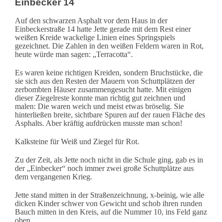
Einbecker 14
Auf den schwarzen Asphalt vor dem Haus in der
Einbeckerstraße 14 hatte Jette gerade mit dem Rest einer
weißen Kreide wackelige Linien eines Springspiels
gezeichnet. Die Zahlen in den weißen Feldern waren in Rot,
heute würde man sagen: „Terracotta“.
Es waren keine richtigen Kreiden, sondern Bruchstücke, die
sie sich aus den Resten der Mauern von Schuttplätzen der
zerbombten Häuser zusammengesucht hatte. Mit einigen
dieser Ziegelreste konnte man richtig gut zeichnen und
malen: Die waren weich und meist etwas bröselig. Sie
hinterließen breite, sichtbare Spuren auf der rauen Fläche des
Asphalts. Aber kräftig aufdrücken musste man schon!
Kalksteine für Weiß und Ziegel für Rot.
Zu der Zeit, als Jette noch nicht in die Schule ging, gab es in
der „Einbecker“ noch immer zwei große Schuttplätze aus
dem vergangenen Krieg.
Jette stand mitten in der Straßenzeichnung, x-beinig, wie alle
dicken Kinder schwer von Gewicht und schob ihren runden
Bauch mitten in den Kreis, auf die Nummer 10, ins Feld ganz
oben.