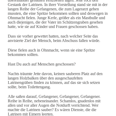
übereinander gebauten Holzbetten lagen. Jette roch den
Gestank der Latrinen.
In ihrer Vorstellung stand sie mit in der
langen Reihe der Gefangenen, die zum Lagerarzt gehen
mussten, die eine Spritze bekommen sollten und deswegen in
Ohnmacht fielen. Junge Kerle, größer als ein Mastbulle und
auch diejenigen, die der Vater im Schützengraben gesehen
hatte, wie sie auf Kinder und Frauen geschossen haben.
Dass sie vorher gewettet hatten, nach welcher Seite das
anvisierte Ziel der Mensch, beim Abschuss fallen würde.
Diese fielen auch in Ohnmacht, wenn sie eine Spritze
bekommen sollten.
Hast Du auch auf Menschen geschossen?
Nachts träumte Jette davon, keinen sauberen Platz auf den
langen Holzbalken über den ausgeschaufelten
Latrinengräben finden zu können, auf das sie sich setzen
sollte, beim Toilettengang.
Alle saßen darauf, Gefangener, Gefangener, Gefangener.
Reihe in Reihe, nebeneinander. Schamlos, gnadenlos mit
allen und vor aller Augen die Notdurft verrichtend. Wer
machte die Latrinen sauber? Es wären Dienste, die die
Latrinen mit Eimern leerten.