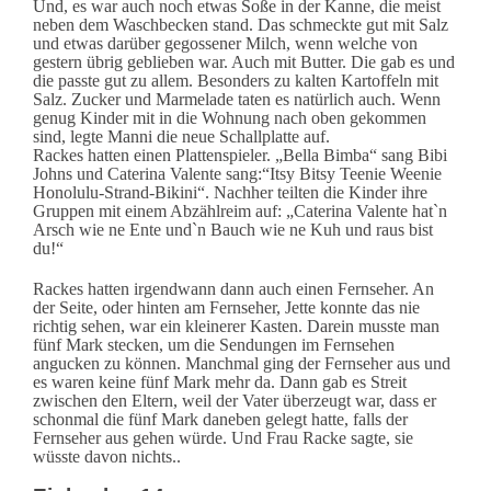
Und, es war auch noch etwas Soße in der Kanne, die meist
neben dem Waschbecken stand. Das schmeckte gut mit Salz
und etwas darüber gegossener Milch, wenn welche von
gestern übrig geblieben war. Auch mit Butter. Die gab es und
die passte gut zu allem. Besonders zu kalten Kartoffeln mit
Salz. Zucker und Marmelade taten es natürlich auch. Wenn
genug Kinder mit in die Wohnung nach oben gekommen
sind, legte Manni die neue Schallplatte auf.
Rackes hatten einen Plattenspieler. „Bella Bimba“ sang Bibi
Johns und Caterina Valente sang:“Itsy Bitsy Teenie Weenie
Honolulu-Strand-Bikini“. Nachher teilten die Kinder ihre
Gruppen mit einem Abzählreim auf: „Caterina Valente hat`n
Arsch wie ne Ente und`n Bauch wie ne Kuh und raus bist
du!“
Rackes hatten irgendwann dann auch einen Fernseher. An
der Seite, oder hinten am Fernseher, Jette konnte das nie
richtig sehen, war ein kleinerer Kasten. Darein musste man
fünf Mark stecken, um die Sendungen im Fernsehen
angucken zu können. Manchmal ging der Fernseher aus und
es waren keine fünf Mark mehr da. Dann gab es Streit
zwischen den Eltern, weil der Vater überzeugt war, dass er
schonmal die fünf Mark daneben gelegt hatte, falls der
Fernseher aus gehen würde. Und Frau Racke sagte, sie
wüsste davon nichts..